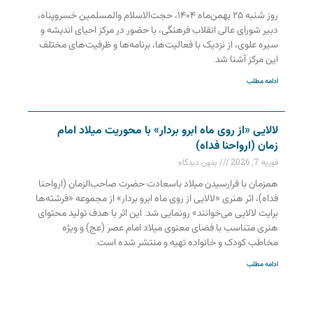
روز شنبه ۲۵ بهمن‌ماه ۱۴۰۴، حجت‌الاسلام والمسلمین خسروپناه،
دبیر شورای عالی انقلاب فرهنگی، با حضور در مرکز احیای اندیشه و
سیره علوی، از نزدیک با فعالیت‌ها، برنامه‌ها و ظرفیت‌های مختلف
این مرکز آشنا شد.
ادامه مطلب
لالایی «از روی ماه ابرو بردار» با محوریت میلاد امام
زمان (ارواحنا فداه)
فوریه 7, 2026
بدون دیدگاه
همزمان با فرارسیدن میلاد باسعادت حضرت صاحب‌الزمان (ارواحنا
فداه)، اثر هنری «لالایی از روی ماه ابرو بردار» از مجموعه «فرشته‌ها
برایت لالایی می‌خوانند» رونمایی شد. این اثر با هدف تولید محتوای
هنری متناسب با فضای معنوی میلاد امام عصر (عج) و ویژه
مخاطب کودک و خانواده تهیه و منتشر شده است.
ادامه مطلب