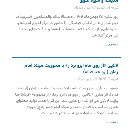
اندیشه و سیره علوی
فوریه 14, 2026
بدون دیدگاه
روز شنبه ۲۵ بهمن‌ماه ۱۴۰۴، حجت‌الاسلام والمسلمین خسروپناه،
دبیر شورای عالی انقلاب فرهنگی، با حضور در مرکز احیای اندیشه و
سیره علوی، از نزدیک با فعالیت‌ها، برنامه‌ها و ظرفیت‌های مختلف
این مرکز آشنا شد.
ادامه مطلب
لالایی «از روی ماه ابرو بردار» با محوریت میلاد امام
زمان (ارواحنا فداه)
فوریه 7, 2026
بدون دیدگاه
همزمان با فرارسیدن میلاد باسعادت حضرت صاحب‌الزمان (ارواحنا
فداه)، اثر هنری «لالایی از روی ماه ابرو بردار» از مجموعه «فرشته‌ها
برایت لالایی می‌خوانند» رونمایی شد. این اثر با هدف تولید محتوای
هنری متناسب با فضای معنوی میلاد امام عصر (عج) و ویژه
مخاطب کودک و خانواده تهیه و منتشر شده است.
ادامه مطلب