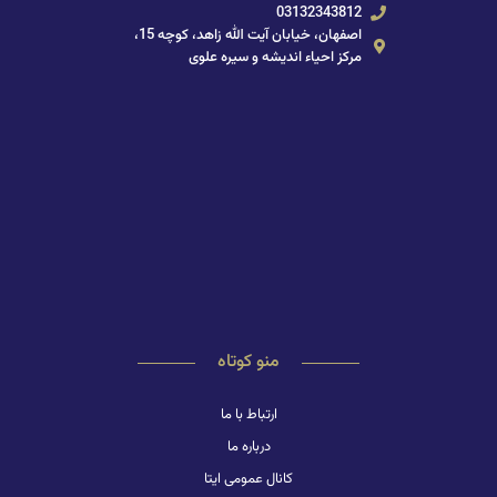
03132343812
اصفهان، خیابان آیت الله زاهد، کوچه 15،
مرکز احیاء اندیشه و سیره علوی
منو کوتاه
ارتباط با ما
درباره ما
کانال عمومی ایتا