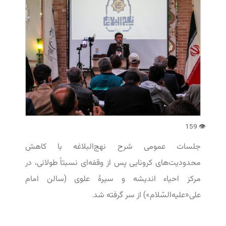
جلسات عمومی شرح نهج‌البلاغه با کاهش
محدودیت‌های کرونایی پس از وقفه‌ای نسبتاً طولانی، در
مرکز احیاء اندیشه و سیرۀ علوی (سالن امام
علی«علیه‌السّلام») از سر گرفته شد.