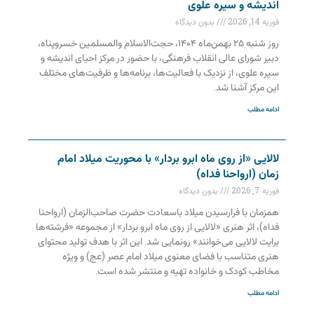
اندیشه و سیره علوی
فوریه 14, 2026
بدون دیدگاه
روز شنبه ۲۵ بهمن‌ماه ۱۴۰۴، حجت‌الاسلام والمسلمین خسروپناه،
دبیر شورای عالی انقلاب فرهنگی، با حضور در مرکز احیای اندیشه و
سیره علوی، از نزدیک با فعالیت‌ها، برنامه‌ها و ظرفیت‌های مختلف
این مرکز آشنا شد.
ادامه مطلب
لالایی «از روی ماه ابرو بردار» با محوریت میلاد امام
زمان (ارواحنا فداه)
فوریه 7, 2026
بدون دیدگاه
همزمان با فرارسیدن میلاد باسعادت حضرت صاحب‌الزمان (ارواحنا
فداه)، اثر هنری «لالایی از روی ماه ابرو بردار» از مجموعه «فرشته‌ها
برایت لالایی می‌خوانند» رونمایی شد. این اثر با هدف تولید محتوای
هنری متناسب با فضای معنوی میلاد امام عصر (عج) و ویژه
مخاطب کودک و خانواده تهیه و منتشر شده است.
ادامه مطلب